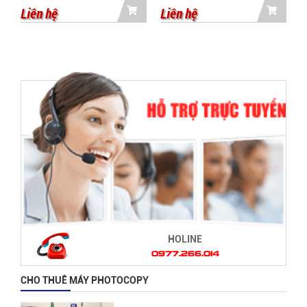
Liên hệ
Liên hệ
L
HOLINE
0977.266.014
CHO THUÊ MÁY PHOTOCOPY