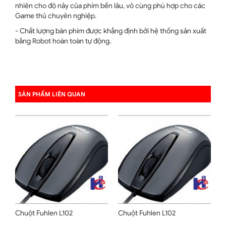
nhiên cho độ nảy của phím bền lâu, vô cùng phù hợp cho các
Game thủ chuyên nghiệp.
- Chất lượng bàn phím được khẳng định bởi hệ thống sản xuất
bằng Robot hoàn toàn tự động.
SẢN PHẨM LIÊN QUAN
Chuột Fuhlen L102
Chuột Fuhlen L102
C