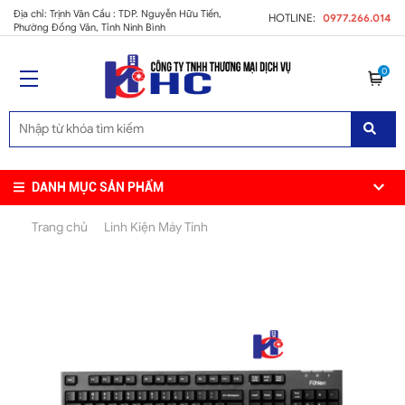
Địa chỉ: Trịnh Văn Cầu : TDP. Nguyễn Hữu Tiến,
HOTLINE:
0977.266.014
Phường Đồng Văn, Tỉnh Ninh Bình
0
DANH MỤC SẢN PHẨM
Trang chủ
Linh Kiện Máy Tính